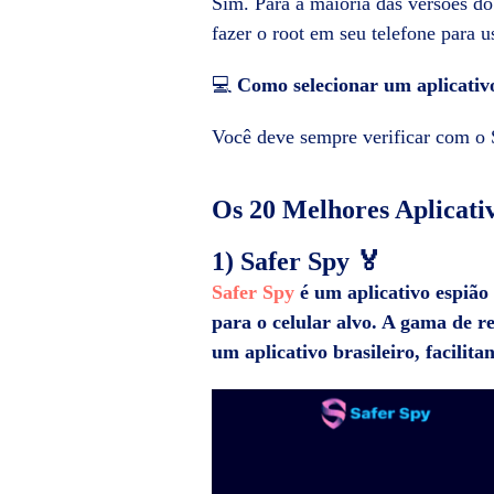
Sim. Para a maioria das versões do
fazer o root em seu telefone para u
💻
Como selecionar um aplicativ
Você deve sempre verificar com o S
Os 20 Melhores
Aplicati
1) Safer Spy 🏅
Safer Spy
é um
aplicativo espiã
para o celular alvo. A gama de r
um aplicativo brasileiro, facili