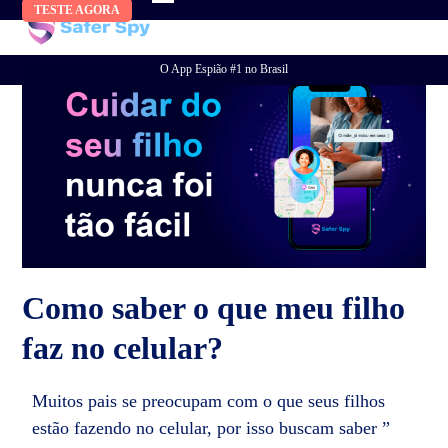
Skip
TESTE AGORA
to
content
O App Espião #1 no Brasil
Como saber o que meu filho
faz no celular?
Muitos pais se preocupam com o que seus filhos
estão fazendo no celular, por isso buscam saber ”