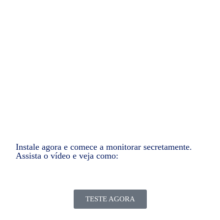
Com um simples clique você consegue ver a
tela do celular e também começar a gravar
através das câmeras do aparelho celular sem
que ninguém saiba que você está monitorando.
Instale agora e comece a monitorar secretamente.
Assista o vídeo e veja como:
TESTE AGORA