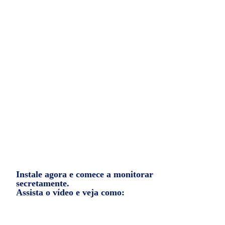
Tela ao vivo, Vídeo ao vivo e muito mais!
Com um simples clique você consegue ver a
tela do celular e também começar a gravar
através das câmeras do aparelho celular
sem que ninguém saiba que você está
monitorando.
Instale agora e comece a monitorar
secretamente.
Assista o vídeo e veja como: