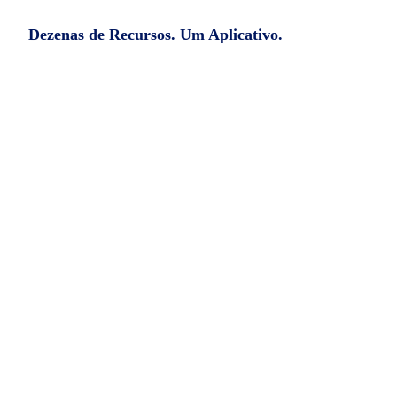
Dezenas de Recursos. Um Aplicativo.
Espião de Whatsapp
Safer Spy vai te dar acesso a todas as
conversas do WhatsApp do aparelho que
você deseja monitorar. Além disso, você
poderá ouvir os áudios de WhatsApp e fotos