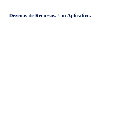
Dezenas de Recursos. Um Aplicativo.
Espião de Whatsapp
Safer Spy vai te dar acesso a todas as
conversas do WhatsApp do aparelho que
você deseja monitorar. Além disso, você