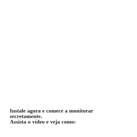
Tela ao vivo, Vídeo ao vivo e muito mais!
Com um simples clique você consegue ver a
tela do celular e também começar a gravar
através das câmeras do aparelho celular
sem que ninguém saiba que você está
monitorando.
Instale agora e comece a monitorar
secretamente.
Assista o vídeo e veja como: