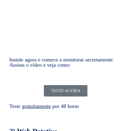
através das câmeras do aparelho celular sem
que ninguém saiba que você está monitorando.
Instale agora e comece a monitorar secretamente.
Assista o vídeo e veja como:
TESTE AGORA
Teste
gratuitamente
por 48 horas