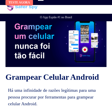
Skip
TESTE AGORA
to
content
O App Espião #1 no Brasil
Grampear Celular Android
Há uma infinidade de razões legítimas para uma
pessoa procurar por ferramentas para grampear
celular Android.