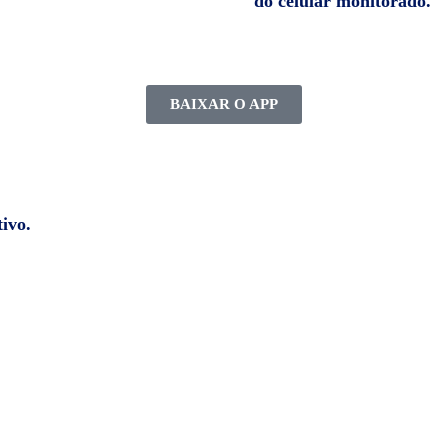
do celular monitorado.
BAIXAR O APP
ivo.