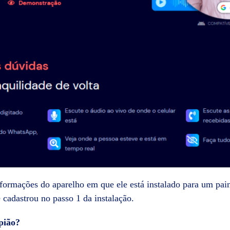
formações do aparelho em que ele está instalado para um pain
 cadastrou no passo 1 da instalação.
pião?