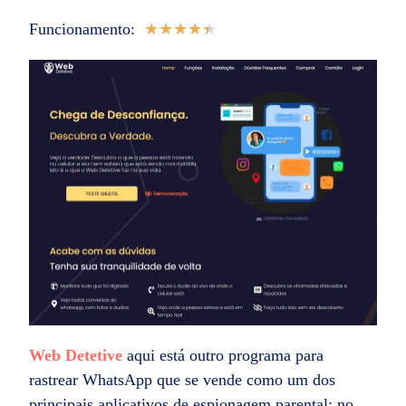
Funcionamento:
★
★
★
★
★
Web Detetive
aqui está outro programa para
rastrear WhatsApp que se vende como um dos
principais aplicativos de espionagem parental; no