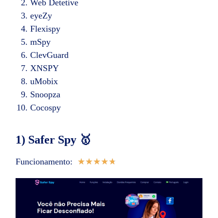
Web Detetive
eyeZy
Flexispy
mSpy
ClevGuard
XNSPY
uMobix
Snoopza
Cocospy
1) Safer Spy 🥇
Funcionamento:
★
★
★
★
★