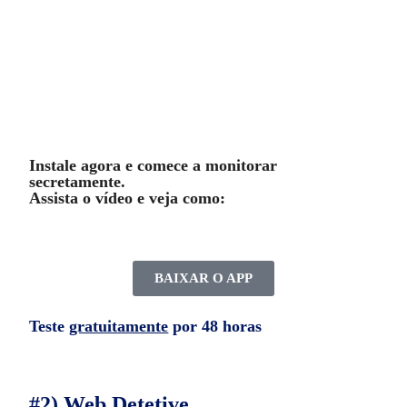
sem que ninguém saiba que você está
monitorando.
Instale agora e comece a monitorar
secretamente.
Assista o vídeo e veja como:
BAIXAR O APP
Teste
gratuitamente
por 48 horas
#2) Web Detetive