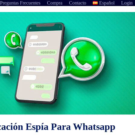
Preguntas Frecuentes
Compra
Contacto
Español
Login
cación Espía Para Whatsapp