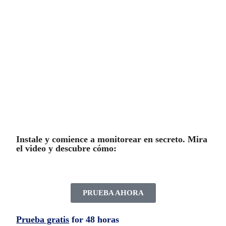
La escucha de audio ambiental, la pantalla
en vivo, el video en vivo y varias otras
funciones también están disponibles al
instalar la aplicación Safer Spy.
Instale y comience a monitorear en secreto. Mira
el video y descubre cómo:
PRUEBA AHORA
Prueba gratis
for 48 horas