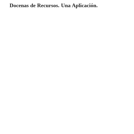
Docenas de Recursos. Una Aplicación.
Espía de Whatsapp
Tendrá acceso a todas las conversaciones de
Whatsapp, los audios, los mensajes
recibidos y enviados, las fotos recibidas y
enviadas. Si sospecha o busca información
relevante en el teléfono celular de alguien,