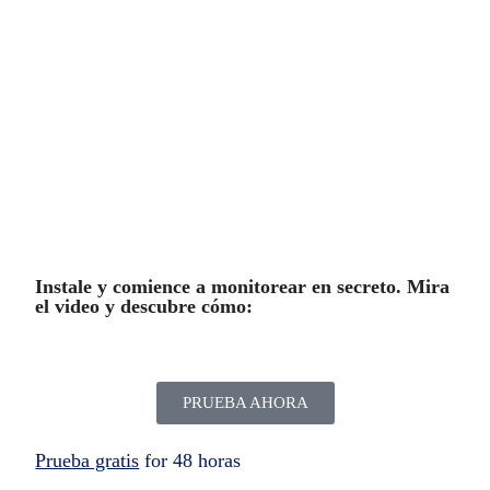
La escucha de audio ambiental, la pantalla en
vivo, el video en vivo y varias otras funciones
también están disponibles al instalar la
aplicación Safer Spy.
Instale y comience a monitorear en secreto. Mira
el video y descubre cómo:
PRUEBA AHORA
Prueba gratis
for 48 horas