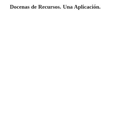
Docenas de Recursos. Una Aplicación.
Espía de Whatsapp
Tendrá acceso a todas las conversaciones de
Whatsapp, los audios, los mensajes recibidos y
enviados, las fotos recibidas y enviadas. Si
sospecha o busca información relevante en el
teléfono celular de alguien, descargue nuestra