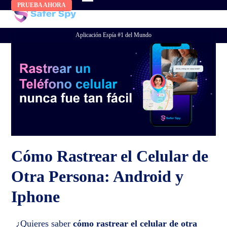
Skip
PRUEBA AHORA
to
content
Aplicación Espía #1 del Mundo
Cómo Rastrear el Celular de
Otra Persona: Android y
Iphone
¿Quieres saber
cómo rastrear el celular de otra