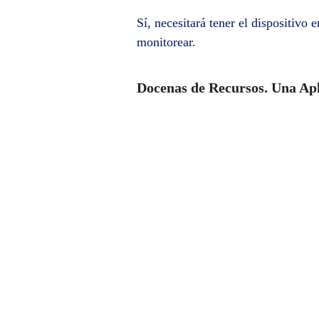
Sí, necesitará tener el dispositivo
monitorear.
Docenas de Recursos. Una Apl
Espía de Whatsapp
Tendrá acceso a todas las conver