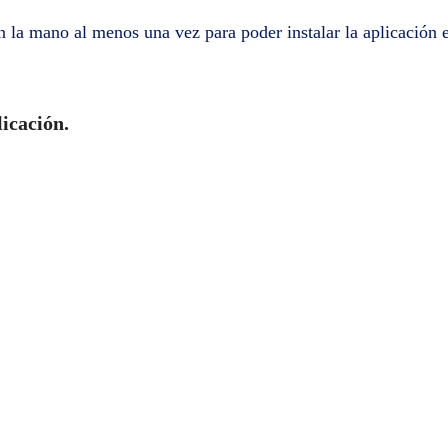
 en la mano al menos una vez para poder instalar la aplicación 
icación.
saciones de Whatsapp, los audios, los mensajes recibidos y en