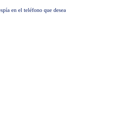
espía en el teléfono que desea
viados, las fotos recibidas y