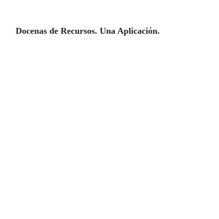
Docenas de Recursos. Una Aplicación.
Espía de Whatsapp
Tendrá acceso a todas las conversaciones de
Whatsapp, los audios, los mensajes recibidos y
enviados, las fotos recibidas y enviadas. Si