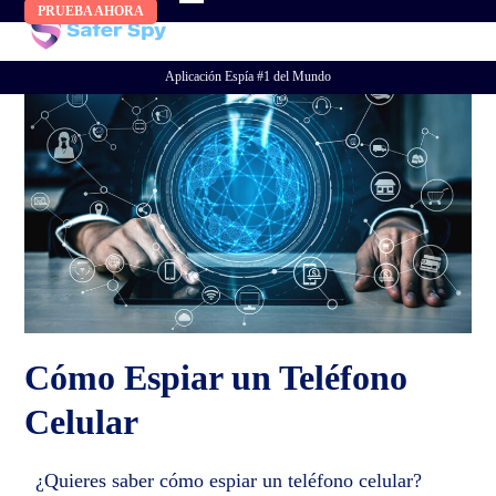
Skip
PRUEBA AHORA
to
content
Aplicación Espía #1 del Mundo
Cómo Espiar un Teléfono
Celular
¿Quieres saber cómo espiar un teléfono celular?