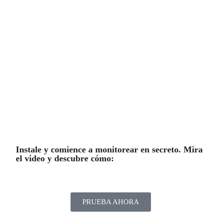
Funciones En Vivo y Mucho Más
La escucha de audio ambiental, la pantalla en
vivo, el video en vivo y varias otras funciones
también están disponibles al instalar la
aplicación Safer Spy.
Instale y comience a monitorear en secreto. Mira
el video y descubre cómo:
PRUEBA AHORA