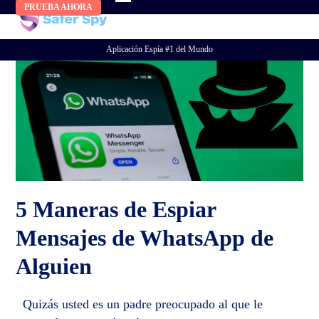
Skip
PRUEBA AHORA
to
content
Aplicación Espía #1 del Mundo
5 Maneras de Espiar
Mensajes de WhatsApp de
Alguien
Quizás usted es un padre preocupado al que le